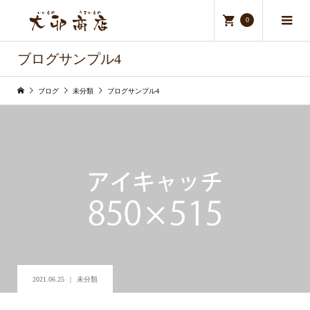
0
ブログサンプル4
ブログ
未分類
ブログサンプル4
2021.06.25
未分類