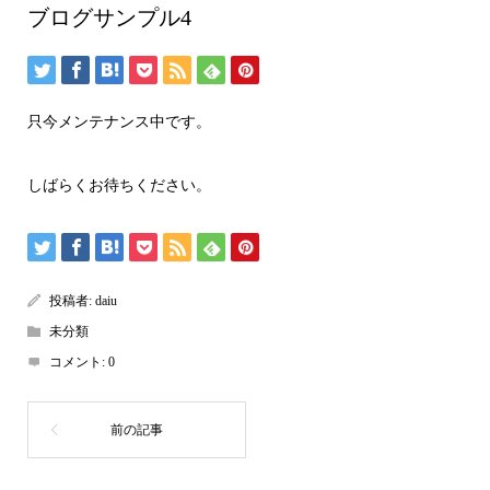
ブログサンプル4
只今メンテナンス中です。
しばらくお待ちください。
投稿者:
daiu
未分類
コメント:
0